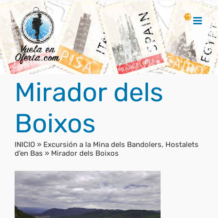
Saltar
al
contenido
Mirador dels
Boixos
INICIO
»
Excursión a la Mina dels Bandolers, Hostalets
d’en Bas
»
Mirador dels Boixos