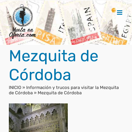
Saltar
al
contenido
Mezquita de
Córdoba
INICIO
»
Información y trucos para visitar la Mezquita
de Córdoba
»
Mezquita de Córdoba