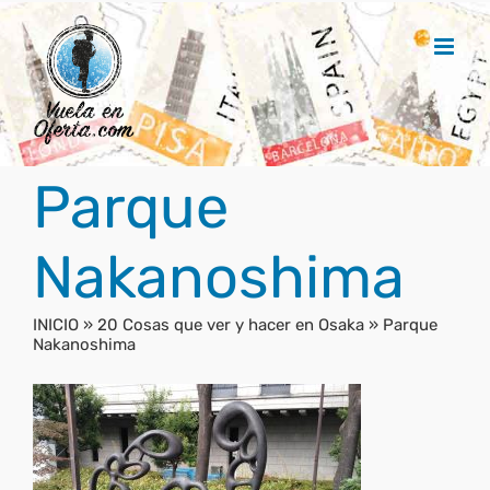
Saltar
al
contenido
Parque
Nakanoshima
INICIO
»
20 Cosas que ver y hacer en Osaka
»
Parque
Nakanoshima