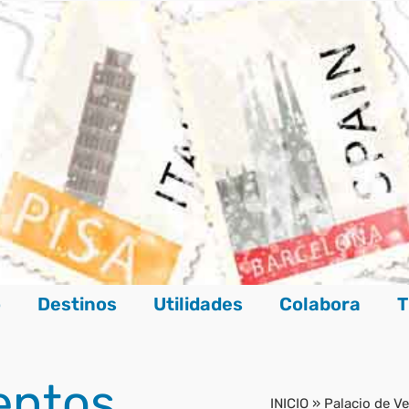
o
Destinos
Utilidades
Colabora
T
entos
INICIO
»
Palacio de V