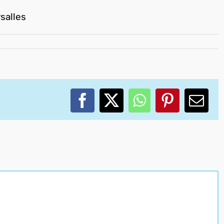
salles
Facebook
X
WhatsApp
Pinterest
Corr
elec