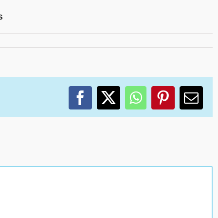
s
Facebook
X
WhatsApp
Pinterest
Corr
elec