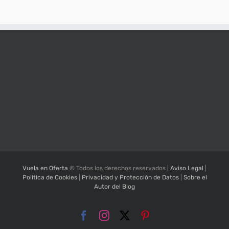
Vuela en Oferta
© Todos los derechos reservados |
Aviso Legal
|
Política de Cookies
|
Privacidad y Protección de Datos
|
Sobre el
Autor del Blog
Facebook
Instagram
X
Pinterest