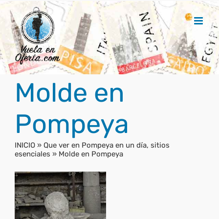
Saltar
al
contenido
Molde en
Pompeya
INICIO
»
Que ver en Pompeya en un día, sitios
esenciales
»
Molde en Pompeya