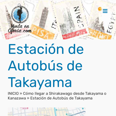
Saltar
al
contenido
Estación de
Autobús de
Takayama
INICIO
»
Cómo llegar a Shirakawago desde Takayama o
Kanazawa
»
Estación de Autobús de Takayama