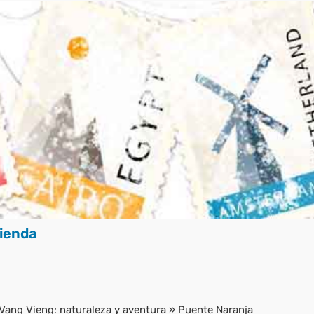
ienda
 Vang Vieng: naturaleza y aventura
»
Puente Naranja