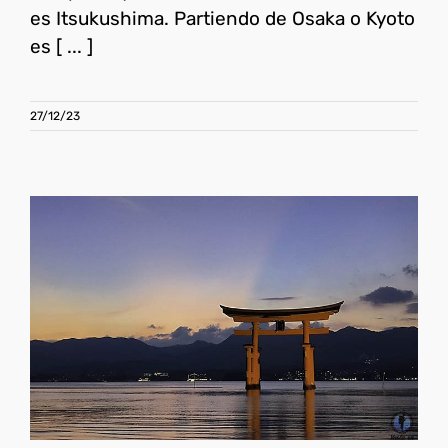
es Itsukushima. Partiendo de Osaka o Kyoto
es [ ... ]
27/12/23
Qué ver en Hiroshima y
Miyajima en un día
Japón